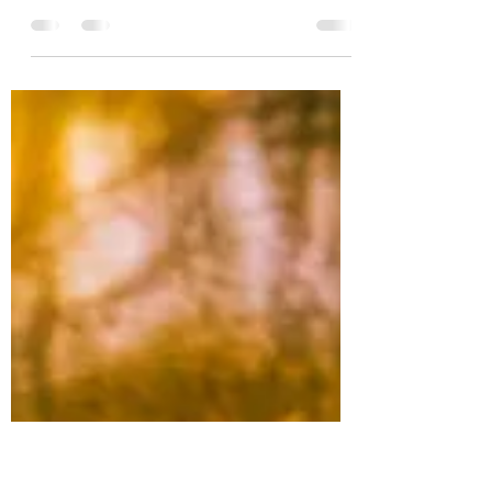
Ми вперше в історії маємо свободу
вибору… але не знаємо, як керувати
собою. Щодня ми наповнені реакціями,
вимогами, сигналами, завданнями — і
поступово втрачаємо контакт із собою.
Усвідомленість — це не ідеальний стан,
не чергова практика. Це акт внутрішньої
чесності. Це здатність побачити: кого ми
тягнемо за собою щодня? Що відбирає
нашу увагу? Що насправді керує нами?