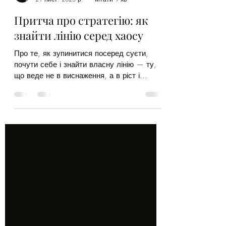
Наталія Балик
21 лист. 2025 р.
Читати 9 хв
Притча про стратегію: як
знайти лінію серед хаосу
Про те, як зупинитися посеред суєти,
почути себе і знайти власну лінію — ту,
що веде не в виснаження, а в ріст і
ясність.