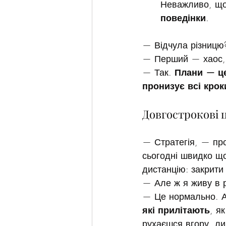
Неважливо, що
поведінки
.
— Відчула різницю
— Перший — хаос, 
— Так. 
Плани — це
пронизує всі крок
Довгострокові ц
— Стратегія, — пр
сьогодні швидко що
дистанцію: закрити
— Але ж я живу в р
— Це нормально. Ал
які прилітають
, як
рухаєшся вгору, ли