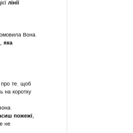
єї 
лінії 
ромовила Вона.
, яка 
 про те, щоб 
ь на коротку 
вона.
асиш пожежі, 
е не 