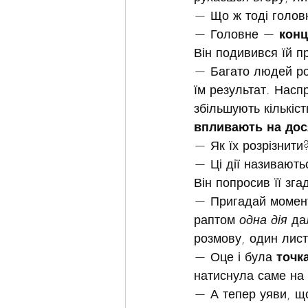
— Що ж тоді голов
— Головне — 
конц
Він подивився їй пр
— Багато людей ро
їм результат. Насп
збільшують кількіст
впливають на дос
— Як їх розрізнити
— Ці дії називають
Він попросив її зга
— Пригадай момент 
раптом 
одна дія
 да
розмову, один лист
— Оце і була 
точк
натиснула саме на 
— А тепер уяви, що