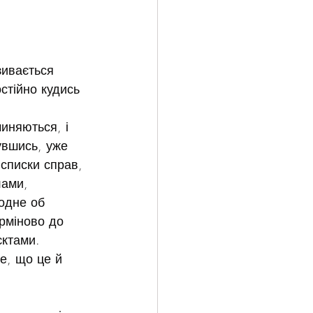
зивається 
остійно кудись 
чиняються, і 
увшись, уже 
списки справ, 
лами, 
одне об 
ерміново до 
єктами.
е, що це й 