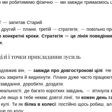
 ми робитимемо фізично — ми завжди тримаємось ці
? — запитав Старий.
другий — плани, третій — стратегія, — повільно п
 конкретні кроки. Стратегія — це лінія поведінки
и.
ілі і точки прикладання зусиль
одовжив він, — 
завжди про довгострокові цілі
. Не
сь закрити й видихнути. Плани дуже часто працюют
 завдання, доробити, доздати.
еальності, де багато коротких завдань, — зітхнула 
е якщо в тебе немає довгої лінії, ти 
кожен день г
 кулі. Ти як 
білка в колесі
: постійно щось робиш, ал
ше по колу.