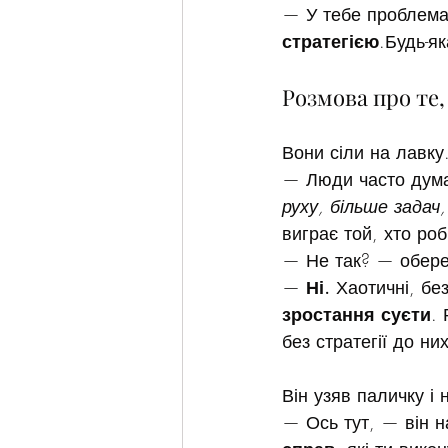
— У тебе проблема 
стратегією
.Будь-як
Розмова про те,
Вони сіли на лавку
— Люди часто дума
руху, більше задач
виграє той, хто роб
— Не так? — обере
— 
Ні.
 Хаотичні, бе
зростання суєти
.
без стратегії до ни
Він узяв паличку і 
— Ось тут, — він н