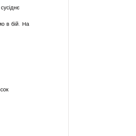
сусіднє 
 в бій. На 
 
.
сок 