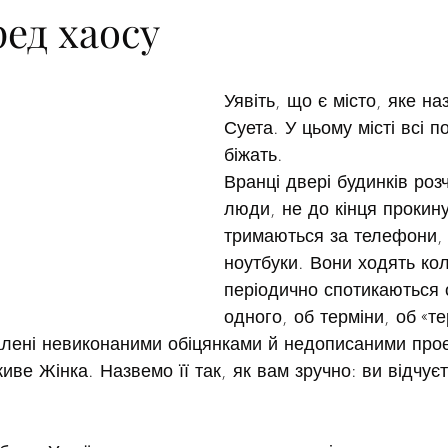
ред хаосу
Уявіть, що є місто, яке на
Суета. У цьому місті всі п
біжать.
Вранці двері будинків роз
люди, не до кінця прокин
тримаються за телефони, 
ноутбуки. Вони ходять ко
періодично спотикаються 
одного, об терміни, об «т
алені невиконаними обіцянками й недописаними про
ве Жінка. Назвемо її так, як вам зручно: ви відчуєт