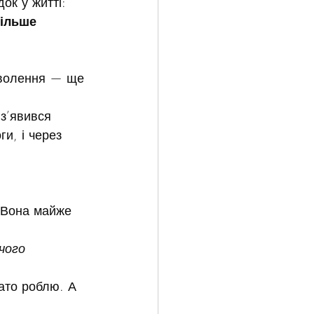
ок у житті: 
ільше 
оволення — ще 
з’явився 
и, і через 
 Вона майже 
чого 
ато роблю. А 