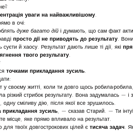
не?
ентрація уваги на найважливішому
.
ямо в очі:
блять 
дуже багато дій
 і думають, що сам факт акти
равді 
просто дії не приводять до результату
. Вон
ь суєти й хаосу. Результат дають лише ті дії, які 
пря
ягнення твого результату
.
?
ся 
точками прикладання зусиль
.
дати:
у своєму житті, коли ти довго щось робила-робила,
ла різкий стрибок результату. Вона задумалась — і 
, одну сміливу дію, після якої все зрушилось.
а прикладання зусиль
, — сказав Старий. — Ти інту
те місце, яке прямо впливало на результат.
 для твоїх довгострокових цілей є 
тисяча задач
. Я