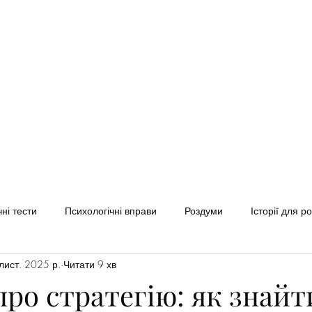
Home
Клуб Soul Space
Послуги
Блог
Звернут
ні тести
Психологічні вправи
Роздуми
Історії для р
лист. 2025 р.
Читати 9 хв
ро стратегію: як знайт