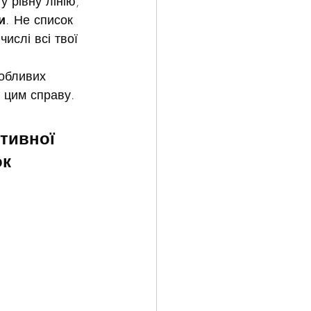
у рівну лінію, 
и
. Не список 
числі всі твої 
обливих 
 цим справу. 
тивної 
к 