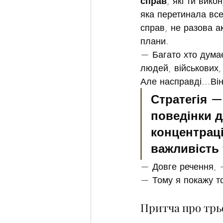
справ
, які ти вико
яка перетинала все
справ, не разова ак
плани.
— Багато хто думає
людей, військових,
Але насправді...Ві
Стратегія —
поведінки д
концентраці
важливість 
— Довге речення, 
— Тому я покажу то
Притча про трь