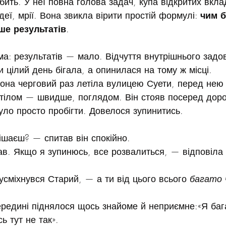
ить. У неї повна голова задач, купа відкритих вклад
деї, мрії. Вона звикла вірити простій формулі: 
чим б
ше результатів
.
ма: результатів — мало. Відчуття внутрішнього зад
 цілий день бігала, а опинилася на тому ж місці.
она черговий раз летіла вулицею Суети, перед нею 
тілом — швидше, поглядом. Він стояв посеред дорог
ло просто пробігти. Довелося зупинитись.
ішаєш? — спитав він спокійно.
ав. Якщо я зупинюсь, все розвалиться, — відповіла
сміхнувся Старий, — а ти від цього всього 
багато 
ередині піднялося щось знайоме й неприємне:«Я баг
ь тут не так».