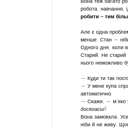
Вона теж багато роб
робота, навчання, і
робити – тим біль
Але є одна пробле
менше. Стан — ніби
Одного дня, коли в
Старий. Не старий 
нього неможливо бу
— Куди ти так посп
— У мене купа спр
автоматично.
— Скажи, — м’яко у
досягаєш
? 
Вона замовкла. Ус
ніби й не живу. Щос