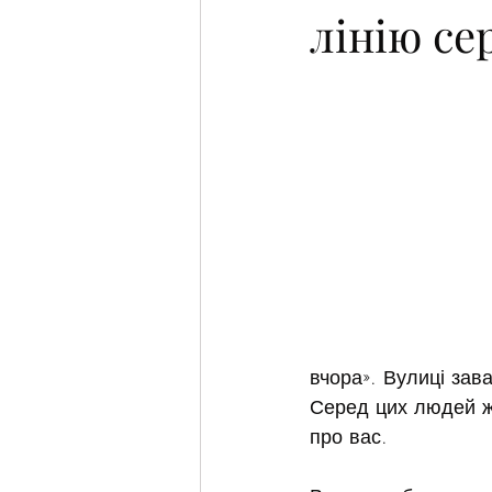
лінію се
вчора». Вулиці зав
Серед цих людей жи
про вас.