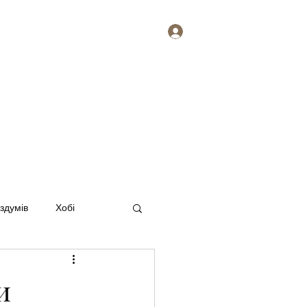
Увійти
ися
Про мене. Наталія Балик
Більше
оздумів
Хобі
и