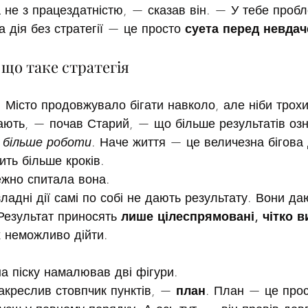
не з працездатністю, — сказав він. — У тебе пробл
а дія без стратегії — це просто 
суета перед невда
 що таке стратегія
. Місто продовжувало бігати навколо, але ніби трох
ють, — почав Старий, — що більше результатів озн
, більше роботи
. Наче життя — це величезна бігова 
ить більше кроків.
жно спитала вона.
зладні дії самі по собі не дають результату. Вони да
 Результат приносять 
лише цілеспрямовані, чітко ви
х неможливо дійти.
на піску намалював дві фігури.
акреслив стовпчик пунктів, — 
план
. План — це прос