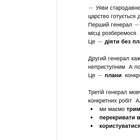
— Уяви стародавнє 
царство готується д
Перший генерал — 
місці розберемося.
Це — 
діяти без п
Другий генерал каж
неприступним. А по
Це — 
плани
: конк
Третій генерал мов
конкретних робіт. 
ми маємо 
трим
перекривати в
користуватися