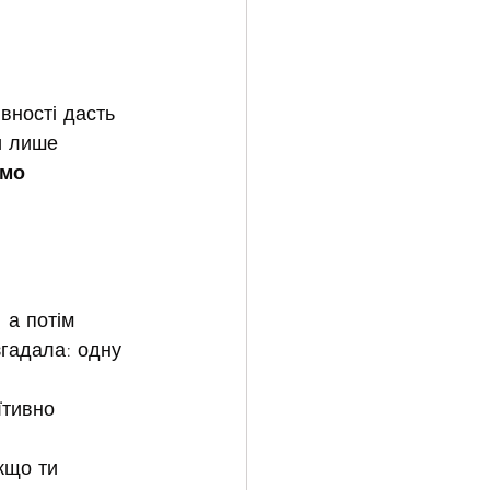
вності дасть 
и лише 
мо 
 а потім 
згадала: одну 
їтивно 
кщо ти 