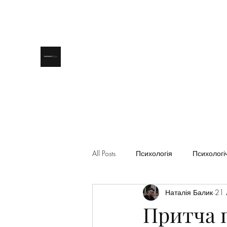
All Posts
Психологія
Психологіч
Наталія Балик
21 
Астрологія
Притча п