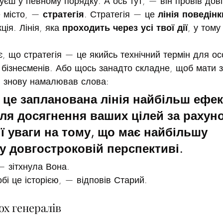
нуєш у певному порядку. А ось тут, — він провів довг
 місто, — 
стратегія
. Стратегія — це 
лінія поведінк
ція. Лінія, яка 
проходить через усі твої дії
, у тому 
, що стратегія — це якийсь технічний термін для ос
 бізнесменів. Або щось занадто складне, щоб мати з
н знову намалював слова:
 це запланована лінія найбільш ефек
ля досягнення ваших цілей за рахуно
ї уваги на тому, що має найбільшу 
у довгостроковій перспективі.
— зітхнула Вона.
бі це історією, — відповів Старий.
ох генералів