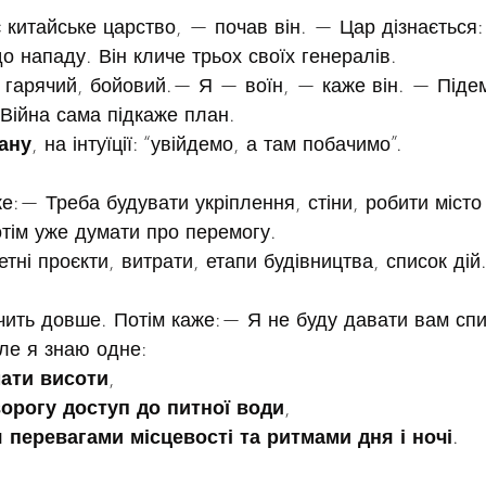
китайське царство, — почав він. — Цар дізнається: 
о нападу. Він кличе трьох своїх генералів.
гарячий, бойовий.— Я — воїн, — каже він. — Підемо
 Війна сама підкаже план. 
лану
, на інтуїції: “увійдемо, а там побачимо”.
е:— Треба будувати укріплення, стіни, робити місто
тім уже думати про перемогу. 
ретні проєкти, витрати, етапи будівництва, список дій
чить довше. Потім каже:— Я не буду давати вам спи
Але я знаю одне:
ати висоти
,
орогу доступ до питної води
,
 перевагами місцевості та ритмами дня і ночі
. 