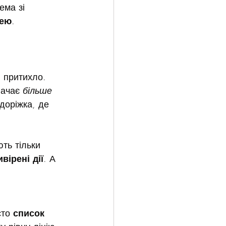
ема зі 
чею
.
и притихло.
ачає 
більше 
доріжка, де 
ють тільки 
вірені дії
. А 
то 
список 