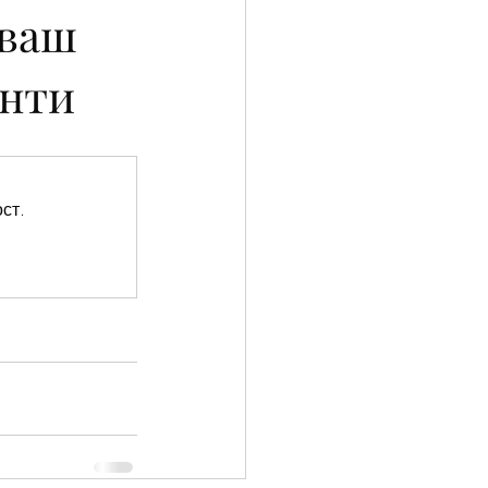
 ваш
анти
ст.