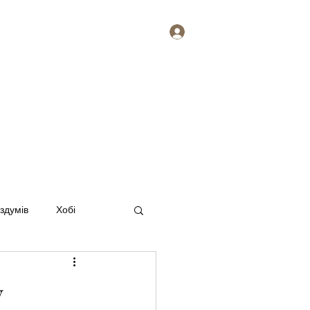
Увійти
ися
Про мене. Наталія Балик
Більше
оздумів
Хобі
у