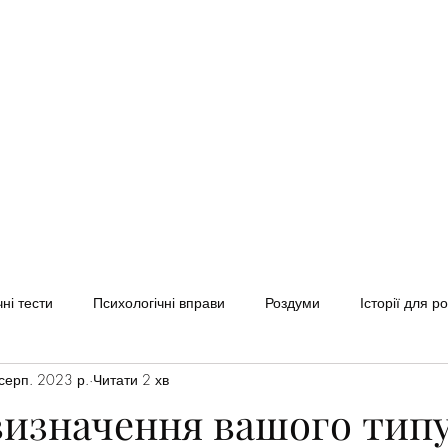
Home
Клуб Soul Space
Послуги
Блог
Звернут
ні тести
Психологічні вправи
Роздуми
Історії для р
серп. 2023 р.
Читати 2 хв
визначення вашого тип