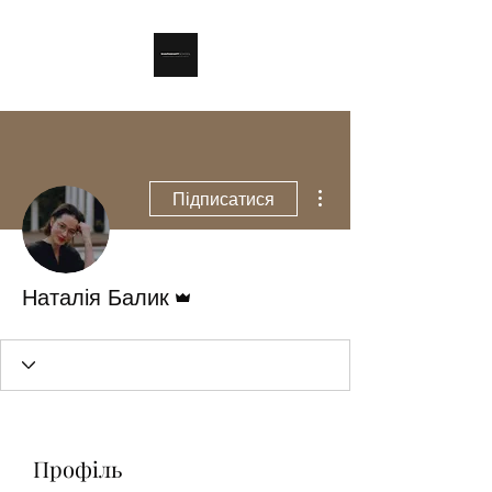
Інші дії
Підписатися
Адмін
Наталія Балик
Профіль