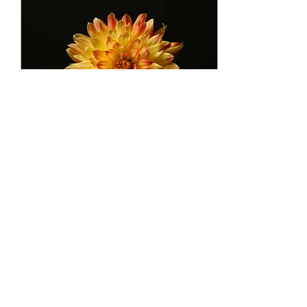
26 лип. 2025 р.
∙
7
хв
Усвідомленість.
Побачити “юрбу”, яка
керує нами
Ми вперше в історії
маємо свободу вибору…
але не знаємо, як
керувати собою. Щодня
ми наповнені реакціями,
вимогами, сигналами,