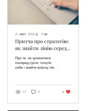
21 лист. 2025 р.
∙
9
хв
Притча про стратегію:
як знайти лінію серед
хаосу
Про те, як зупинитися
посеред суєти, почути
себе і знайти власну лінію
— ту, що веде не в
виснаження, а в ріст і
ясність.
17
0
4