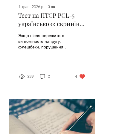
1 трав. 2026 р.
∙
3
хв
Тест на ПТСР PCL-5
українською: скринінг
симптомів після
Якщо після пережитого
травматичної події
ви помічаєте напругу,
флешбеки, порушення
сну, емоційне оніміння
або відчуття небезпеки,
опитувальник PCL-5 може
стати першим обережним
кроком до розуміння
329
0
4
свого стану.