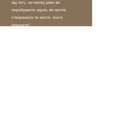
від того, на якому рівні ви
перебуваєте зараз, ви могли
створювати те життя, якого
прагнете?
І ключовим елементом, який
здатний максимально швидко
витягнути вас на наступний рівень
розвитку, є грамотне розкриття
своєї унікальності.
Запрошую на сеанс (сесія 2.5-3
години) розпакування та розкриття
вашої унікальності побудованому за
особливим методом із креативного
коучингу.
Вартість 150 дол.
Бонус 2 тижні емейл супроводу у
подарунок!