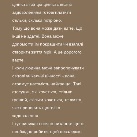
цінність і за цю цінність інші із
задоволенням готові платити
стільки, скільки потрібно.
Тому що вона може дати їм те, що
інші не здатні. Вона може
допомогти їм покращити чи взагалі
створити життя мрії. А це дорогого
варте.
І коли людина може запропонувати
світові унікальні цінності – вона
отримує натомість найкраще. Такі
стосунки, які хочеться, стільки
грошей, скільки хочеться, те життя,
яке приносить щастя та
задоволення.
І тут виникає логічне питання: що ж
необхідно робити, щоб незалежно