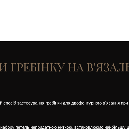
Home
Клуб Soul Space
Послуги
Блог
Звернут
И ГРЕБІНКУ НА В'ЯЗАЛ
й спосіб застосування гребінки для двофонтурного в'язання при 
 набору петель непридатною ниткою, встановлюємо найбільшу щі