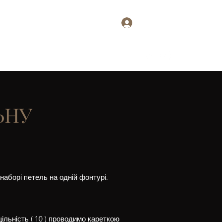
Увійти
ися
Про мене. Наталія Балик
Більше
ЬНУ
наборі петель на одній фонтурі.
льність ( 10 ) проводимо кареткою