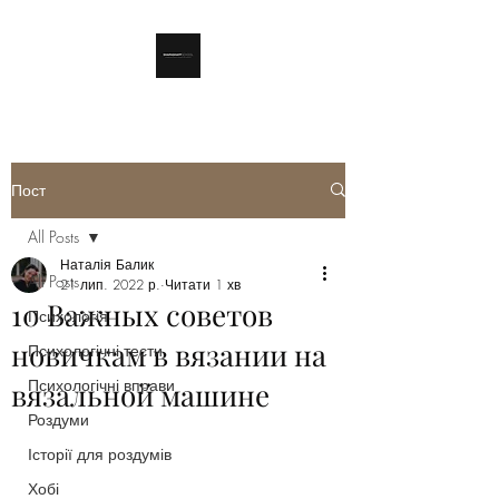
Пост
All Posts
Наталія Балик
All Posts
21 лип. 2022 р.
Читати 1 хв
10 Важных советов
Психологія
новичкам в вязании на
Психологічні тести
Психологічні вправи
вязальной машине
Роздуми
Історії для роздумів
Хобі